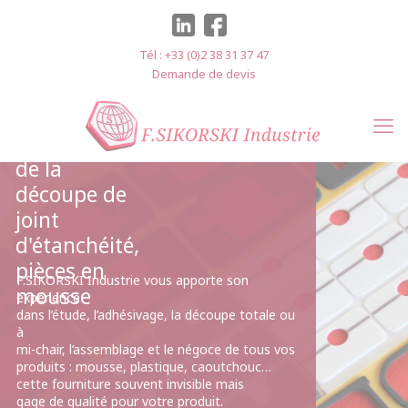
Panneau de gestion des cookies
Tél : +33 (0)2 38 31 37 47
Demande de devis
Spécialiste
de la
découpe de
joint
d'étanchéité,
pièces en
F.SIKORSKI Industrie vous apporte son
mousse
expérience
dans l’étude, l’adhésivage, la découpe totale ou
à
mi-chair, l’assemblage et le négoce de tous vos
produits : mousse, plastique, caoutchouc…
cette fourniture souvent invisible mais
gage de qualité pour votre produit.