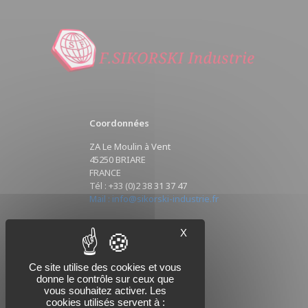
Coordonnées
ZA Le Moulin à Vent
45250 BRIARE
FRANCE
Tél : +33 (0)2 38 31 37 47
Mail : info@sikorski-industrie.fr
X
Nous suivre
Ce site utilise des cookies et vous
donne le contrôle sur ceux que
vous souhaitez activer. Les
cookies utilisés servent à :